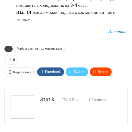
поставить в холодильник на 3-4 часа.
Шаг 14
Блюдо можно подавать как холодным, так и
теплым.
Источник
Рыба жареная под маринадом
0
Поделиться
Facebook
Twitter
ReddIt
WhatsApp
Pinterest
Эл. адрес
Tumblr
Telegram
VK
Linkedin
Viber
Statik
17410 Posts
1 Comments
Print
OK.ru