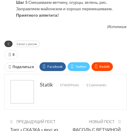
Шаг 5
Смешиваем ветчину, огурцы, зелень, рис.
Заправляем майонезом и хорошо перемешиваем.
Приятного аппетита!
Источник
Салат с рисом
0
Facebook
Twitter
ReddIt
Поделиться
WhatsApp
Pinterest
Эл. адрес
Statik
17410 Posts
1 Comments
Tumblr
Telegram
VK
Linkedin
Viber
Print
OK.ru
ПРЕДЫДУЩИЙ ПОСТ
НОВЫЙ ПОСТ
Торт » СКАЗКА » вкус из
ФАСОЛЬ С ВЕТЧИНОЙ