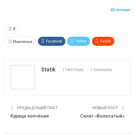
Источник
0
Поделиться
Facebook
Twitter
ReddIt
WhatsApp
Pinterest
Эл. адрес
Tumblr
Telegram
VK
Linkedin
Viber
Statik
17409 Posts
1 Comments
Print
OK.ru
ПРЕДЫДУЩИЙ ПОСТ
НОВЫЙ ПОСТ
Курица копчёная
Салат «Волосатый»