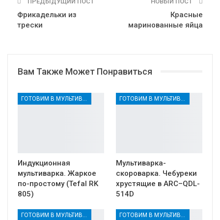
ПРЕДЫДУЩИЙ ПОСТ
НОВЫЙ ПОСТ
Фрикадельки из
Красные
трески
маринованные яйца
Вам Также Может Понравиться
ГОТОВИМ В МУЛЬТИВАРКЕ
ГОТОВИМ В МУЛЬТИВАРКЕ
Индукционная
Мультиварка-
мультиварка. Жаркое
скороварка. Чебуреки
по-простому (Tefal RK
хрустящие в ARC–QDL-
805)
514D
ГОТОВИМ В МУЛЬТИВАРКЕ
ГОТОВИМ В МУЛЬТИВАРКЕ