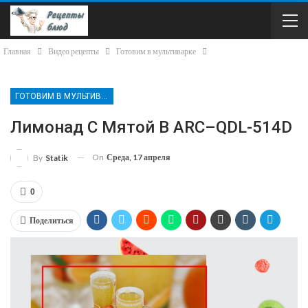
Главная
Видео рецепты
Готовим в мультиварке
ГОТОВИМ В МУЛЬТИВАРКЕ
Лимонад С Мятой В ARC–QDL-514D
On
Среда, 17 апреля
By
Statik
0
Поделиться