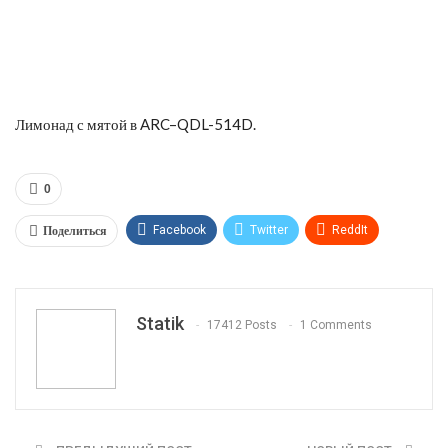
Лимонад с мятой в ARC–QDL-514D.
0
Поделиться
Facebook
Twitter
ReddIt
WhatsApp
Pinterest
Эл. адрес
Tumblr
Telegram
VK
Linkedin
Viber
Statik
17412 Posts
1 Comments
Print
OK.ru