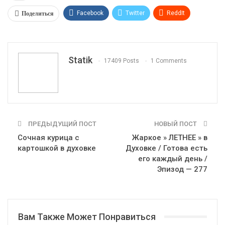
Поделиться
Facebook
Twitter
ReddIt
WhatsApp
Pinterest
Эл. адрес
Tumblr
Telegram
VK
Linkedin
Viber
Statik
17409 Posts
1 Comments
Print
OK.ru
ПРЕДЫДУЩИЙ ПОСТ
НОВЫЙ ПОСТ
Сочная курица с
Жаркое » ЛЕТНЕЕ » в
картошкой в духовке
Духовке / Готова есть
его каждый день /
Эпизод — 277
Вам Также Может Понравиться