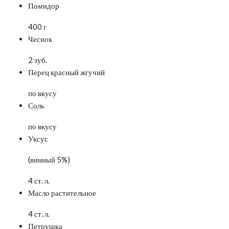
Помидор
400 г
Чеснок
2 зуб.
Перец красный жгучий
по вкусу
Соль
по вкусу
Уксус
(винный 5%)
4 ст. л.
Масло растительное
4 ст. л.
Петрушка