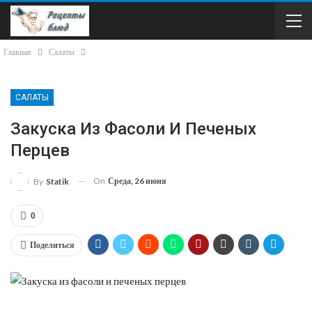
Главная
Салаты
САЛАТЫ
Закуска Из Фасоли И Печеных
Перцев
On
Среда, 26 июня
By
Statik
0
Поделиться