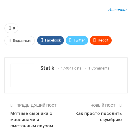
Источник
0
Поделиться
Facebook
Twitter
ReddIt
WhatsApp
Pinterest
Эл. адрес
Tumblr
Telegram
VK
Linkedin
Viber
Statik
17404 Posts
1 Comments
Print
OK.ru
ПРЕДЫДУЩИЙ ПОСТ
НОВЫЙ ПОСТ
Мятные сырники с
Как просто посолить
маслинами и
скумбрию
сметанным соусом