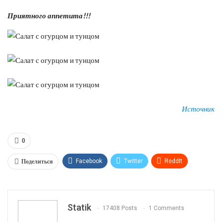
Приятного аппетита!!!
Источник
0
Поделиться
Facebook
Twitter
ReddIt
WhatsApp
Pinterest
Эл. адрес
Tumblr
Telegram
VK
Linkedin
Viber
Statik
17408 Posts
1 Comments
Print
OK.ru