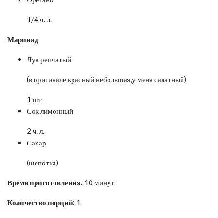
1/4 ч. л.
Маринад
Лук репчатый
(в оригинале красный небольшая,у меня салатный)
1 шт
Сок лимонный
2 ч. л.
Сахар
(щепотка)
Время приготовления:
10 минут
Количество порций:
1