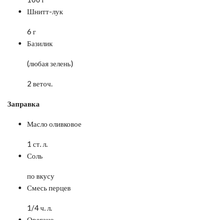
Шнитт-лук
6 г
Базилик
(любая зелень)
2 веточ.
Заправка
Масло оливковое
1 ст. л.
Соль
по вкусу
Смесь перцев
1/4 ч. л.
Орегано