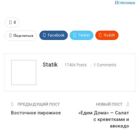
Источник
0
Поделиться
Facebook
Twitter
ReddIt
WhatsApp
Pinterest
Эл. адрес
Tumblr
Telegram
VK
Linkedin
Viber
Statik
17406 Posts
1 Comments
Print
OK.ru
ПРЕДЫДУЩИЙ ПОСТ
НОВЫЙ ПОСТ
Восточное пирожное
«Едим Дома» — Салат
с креветками и
авокадо