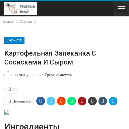
Главная
Закуски
ЗАКУСКИ
Картофельная Запеканка С
Сосисками И Сыром
On
Среда, 21 августа
By
Statik
0
Поделиться
Ингредиенты