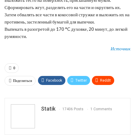
Сформировать жгут, разделить его на части и округлить их.
Затем обвалять все части в кокосовой стружке и выложить их на
противень, застеленный бумагой для выпечки.
Выпекать в разогретой до 170 °C духовке, 20 минут, до легкой
румяности.
Источник
0
Поделиться
Facebook
Twitter
ReddIt
WhatsApp
Pinterest
Эл. адрес
Tumblr
Telegram
VK
Linkedin
Viber
Statik
17406 Posts
1 Comments
Print
OK.ru