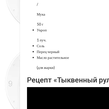
/
Мука
50 г
Укроп
1 пуч.
Соль
Перец черный
Масло растительное
(для жарки)
Рецепт «Тыквенный рул