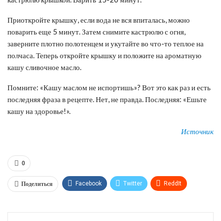
Приоткройте крышку, если вода не вся впиталась, можно
поварить еще 5 минут. Затем снимите кастрюлю с огня,
заверните плотно полотенцем и укутайте во что-то теплое на
полчаса. Теперь откройте крышку и положите на ароматную
кашу сливочное масло.
Помните: «Кашу маслом не испортишь»? Вот это как раз и есть
последняя фраза в рецепте. Нет, не правда. Последняя: «Ешьте
кашу на здоровье!».
Источник
0
Поделиться
Facebook
Twitter
ReddIt
WhatsApp
Pinterest
Эл. адрес
Tumblr
Telegram
VK
Linkedin
Viber