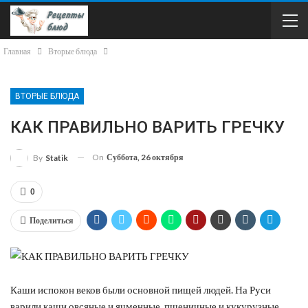
Главная
Вторые блюда
ВТОРЫЕ БЛЮДА
КАК ПРАВИЛЬНО ВАРИТЬ ГРЕЧКУ
On
Суббота, 26 октября
By
Statik
0
Поделиться
Каши испокон веков были основной пищей людей. На Руси
варили каши овсяные и ячменные, пшеничные и кукурузные,