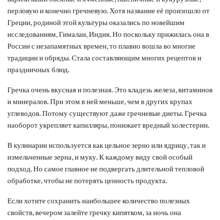
перловую и конечно гречневую. Хотя название её произошло от
Греции, родиной этой культуры оказались по новейшим
исследованиям, Гималаи, Индия.
Но поскольку прижилась она в
России с незапамятных времен, то плавно вошла во многие
традиции и обряды. Стала составляющим многих рецептов и
праздничных блюд.
Гречка очень вкусная и полезная. Это кладезь железа, витаминов
и минералов. При этом в ней меньше, чем в других крупах
углеводов. Потому существуют даже гречневые диеты. Гречка
наоборот укрепляет капилляры, понижает вредный холестерин.
В кулинарии используется как цельное зерно или ядрицу, так и
измельченные зерна, и муку. К каждому виду свой особый
подход. Но самое главное не подвергать длительной тепловой
обработке, чтобы не потерять ценность продукта.
Если хотите сохранить наибольшее количество полезных
свойств, вечером залейте гречку кипятком, за ночь она