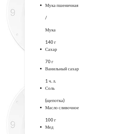
Мука пшеничная
/
Мука
140 г
Сахар
70 г
Ванильный сахар
1 ч. л.
Соль
(щепотка)
Масло сливочное
100 г
Мед