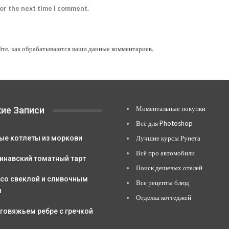
for the next time I comment.
йте, как обрабатываются ваши данные комментариев
.
Моментальные покупки
ие Записи
Всё для Photoshop
ые котлеты из моркови
Лучшие курсы Рунета
Всё про автомобили
инавский томатный тарт
Поиск дешевых отелей
 со свеклой и сливочным
Все рецепты блюд
м
Отделка коттеджей
 говяжьем ребре с гречкой