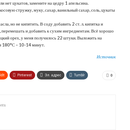
и нет цукатов, замените на цедру 1 апельсина.
осовую стружку, муку, сахар, ванильный сахар, соль, цукаты
ла, но не кипятить. В соду добавить 2 ст. л. кипятка и
, перемешать и добавить к сухим ингредиентам. Всё хорошо
кий орех, у меня получилось 22 штуки. Выложить на
и 180°С – 10-14 минут.
Источник
dIt
Pinterest
Эл. адрес
Tumblr
0
n
Print
OK.ru
nts