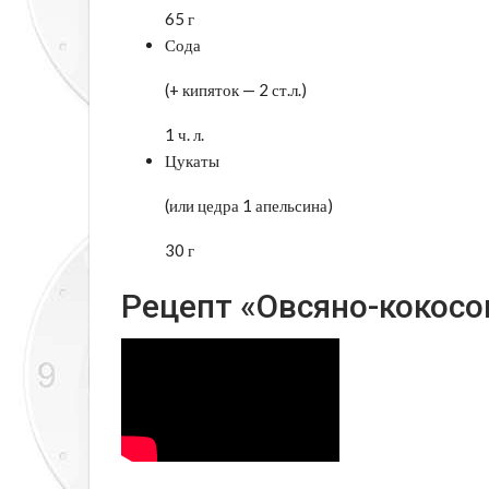
65 г
Сода
(+ кипяток — 2 ст.л.)
1 ч. л.
Цукаты
(или цедра 1 апельсина)
30 г
Рецепт «Овсяно-кокосо