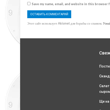
Save my name, email, and website in this browser 
Этот сайт использует Akismet для борьбы со спамом.
Узна
Свеж
Постн
Сканд
Салат
сыро
Щи на