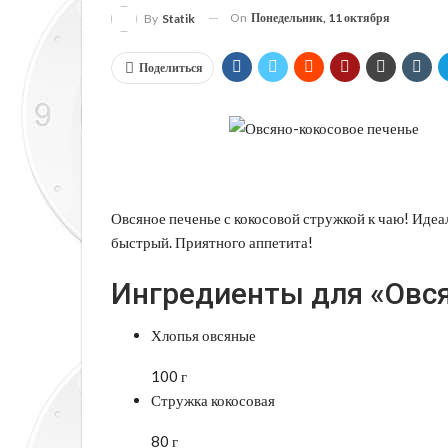
On
Понедельник, 11 октября
By
Statik
Поделиться
Овсяное печенье с кокосовой стружкой к чаю! Идеал
быстрый. Приятного аппетита!
Ингредиенты для «Овся
Хлопья овсяные
100 г
Стружка кокосовая
80 г