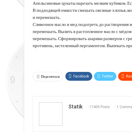
Апельсиновые цукаты нарезать мелким кубиком. Есл
В подходящей емкости смешать овсяные хлопья, кок
и перемешать.
Сливочное масло и мед подогреть до растворения мас
перемешать. Вылить в растопленное масло с мёдом
перемешать. Сформировать шарики размером с грец
противень, застеленный пергаментом. Выпекать пр
Поделиться
Facebook
Twitter
Red
Telegram
VK
Linkedi
Statik
17409 Posts
1 Comme