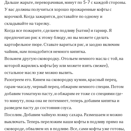
Дальше жарьте, переворачивая, минут по 5-7 с каждой стороны.
У вас должны получиться хорошо прожаренные кофты с
корочкой. Когда зажарится, доставайте по одному и
складывайте на тарелку.
Когда все пожарите, сделаем подливу (чатни) и гарнир. Я
предпочитаю рис к этому блюду, но вы можете сделать
картофельное пюре. Ставьте вариться рис, и заодно включим
чайник, нам понадобится немного кипятка.
Возьмем другую сковородку. Отольем немного масла с той, на
которой жарились кофты (ну или можете взять свежее),
остальное масло уже можно вылить.
Разогреем его. Кинем на сковородку кумин, красный перец,
гарам-масалу, черный перец, обжарим немного специи. Потом
добавим томатную пасту, и обжарим ее тоже со специями где-
то минуту, пока она не потемнеет, теперь добавим кипятка и
разведем пасту до состояния соуса.
Посолим. Добавим чайную ложку сахара. Размешаем и можно
выключать. Теперь переложим наши кофты в подливу прямо на
сковороде, обваляем их в подливе. Все, сами кофты уже готовы,