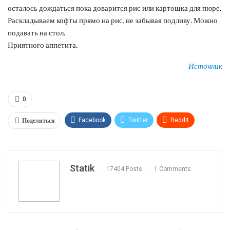
осталось дождаться пока доварится рис или картошка для пюре.
Раскладываем кофты прямо на рис, не забывая подливу. Можно
подавать на стол.
Приятного аппетита.
Источник
0
Поделиться
Facebook
Twitter
ReddIt
WhatsApp
Pinterest
Эл. адрес
Tumblr
Telegram
VK
Linkedin
Viber
Statik
17404 Posts
1 Comments
Print
OK.ru