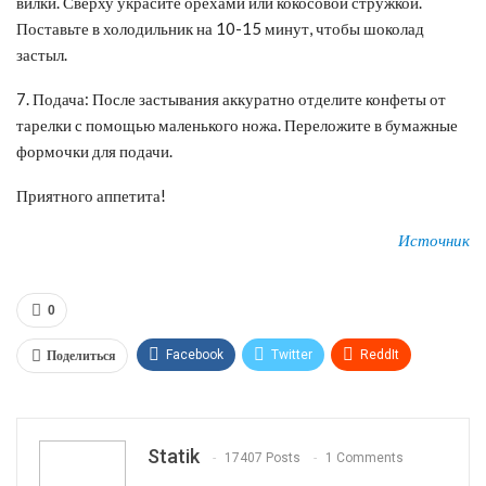
вилки. Сверху украсите орехами или кокосовой стружкой.
Поставьте в холодильник на 10-15 минут, чтобы шоколад
застыл.
7. Подача: После застывания аккуратно отделите конфеты от
тарелки с помощью маленького ножа. Переложите в бумажные
формочки для подачи.
Приятного аппетита!
Источник
0
Поделиться
Facebook
Twitter
ReddIt
WhatsApp
Pinterest
Эл. адрес
Tumblr
Telegram
VK
Linkedin
Viber
Statik
17407 Posts
1 Comments
Print
OK.ru