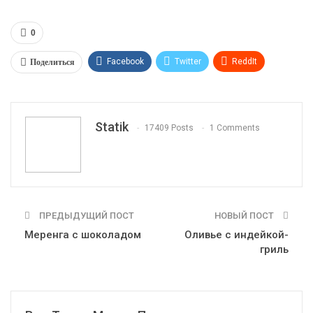
0
Поделиться
Facebook
Twitter
ReddIt
WhatsApp
Pinterest
Эл. адрес
Tumblr
Telegram
VK
Linkedin
Viber
Statik
17409 Posts
1 Comments
Print
OK.ru
ПРЕДЫДУЩИЙ ПОСТ
НОВЫЙ ПОСТ
Меренга с шоколадом
Оливье с индейкой-
гриль