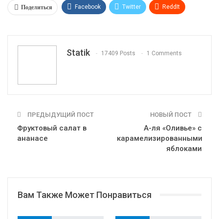
Поделиться
Facebook
Twitter
ReddIt
WhatsApp
Pinterest
Эл. адрес
Tumblr
Telegram
VK
Linkedin
Viber
Statik
17409 Posts
1 Comments
Print
OK.ru
ПРЕДЫДУЩИЙ ПОСТ
НОВЫЙ ПОСТ
Фруктовый салат в
А-ля «Оливье» с
ананасе
карамелизированными
яблоками
Вам Также Может Понравиться