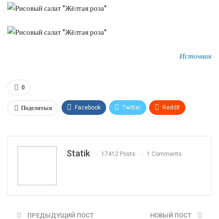
Источник
0
Поделиться
Facebook
Twitter
ReddIt
WhatsApp
Pinterest
Эл. адрес
Tumblr
Telegram
VK
Linkedin
Viber
Statik
17412 Posts
1 Comments
Print
OK.ru
ПРЕДЫДУЩИЙ ПОСТ
НОВЫЙ ПОСТ