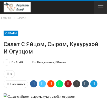
Главная
Салаты
САЛАТЫ
Салат С Яйцом, Сыром, Кукурузой
И Огурцом
On
Понедельник, 30 июня
By
Statik
0
Поделиться