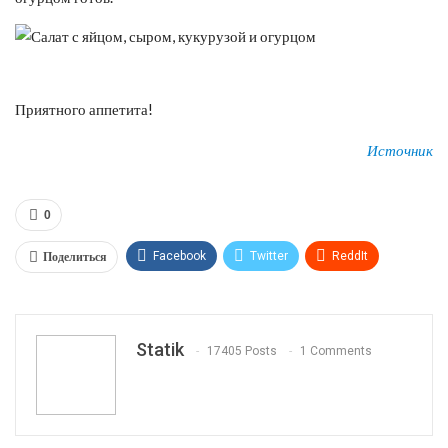
Приятного аппетита!
Источник
0
Поделиться
Facebook
Twitter
ReddIt
WhatsApp
Pinterest
Эл. адрес
Tumblr
Telegram
VK
Linkedin
Viber
Statik
17405 Posts
1 Comments
Print
OK.ru