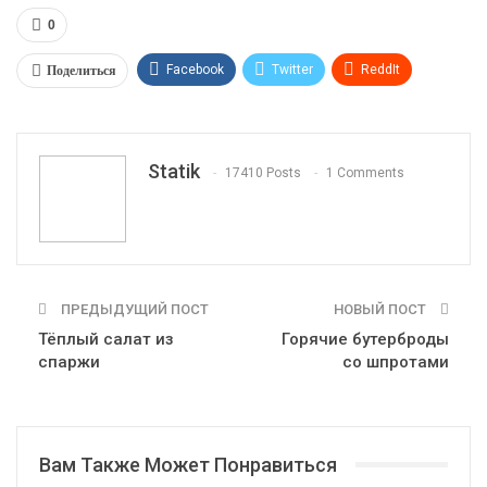
0
Поделиться
Facebook
Twitter
ReddIt
WhatsApp
Pinterest
Эл. адрес
Tumblr
Telegram
VK
Linkedin
Viber
Statik
17410 Posts
1 Comments
Print
OK.ru
ПРЕДЫДУЩИЙ ПОСТ
НОВЫЙ ПОСТ
Тёплый салат из
Горячие бутерброды
спаржи
со шпротами
Вам Также Может Понравиться