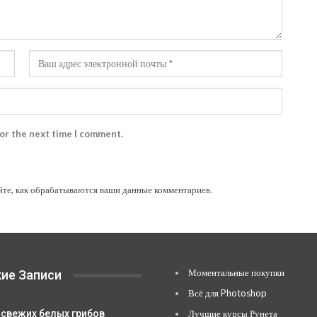
for the next time I comment.
йте, как обрабатываются ваши данные комментариев
.
Моментальные покупки
ие Записи
Всё для Photoshop
 свежих белых грибов
Лучшие курсы Рунета