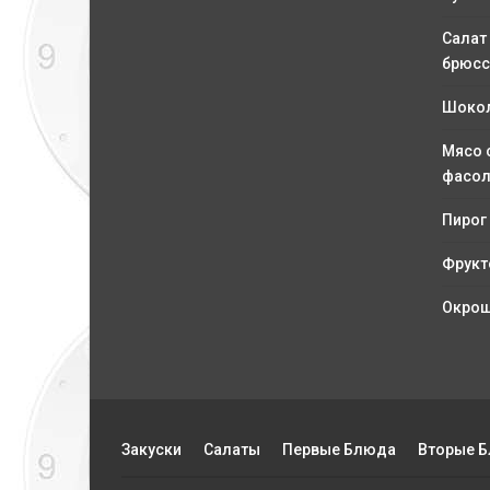
Салат
брюсс
Шокол
Мясо 
фасо
Пирог
Фрукт
Окрош
Закуски
Салаты
Первые Блюда
Вторые 