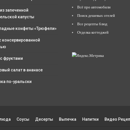
Всё про автомобили
 из запеченной
Поиск дешевых отелей
ельской капусты
Все рецепты блюд
адные конфеты «Трюфели»
Отделка коттеджей
с консервированной
лью
 с фруктами
овый салат в ананасе
ка по-уральски
Блюда
Соусы
Десерты
Выпечка
Напитки
Видео Реце