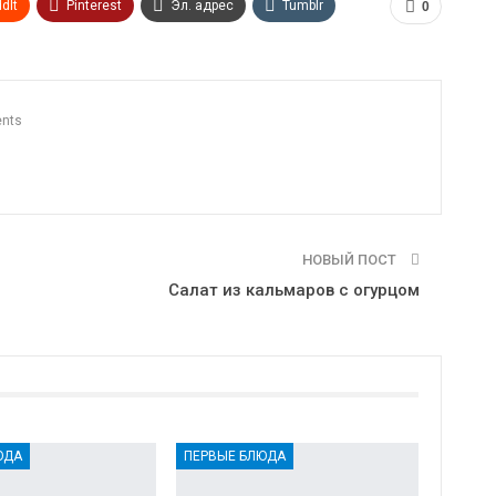
dIt
Pinterest
Эл. адрес
Tumblr
0
n
Print
OK.ru
nts
НОВЫЙ ПОСТ
Салат из кальмаров с огурцом
ЮДА
ПЕРВЫЕ БЛЮДА