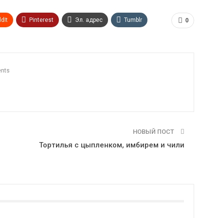
dIt
Pinterest
Эл. адрес
Tumblr
0
n
Print
OK.ru
nts
НОВЫЙ ПОСТ
Тортилья с цыпленком, имбирем и чили