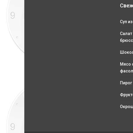
Свеж
Суп из
Салат
брюсс
Шокол
Мясо 
фасо
Пирог
Фрукт
Окрош