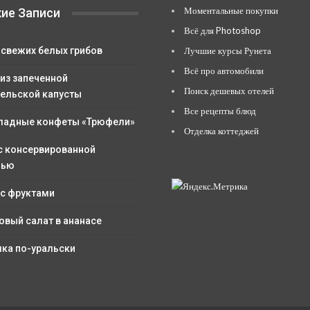
Моментальные покупки
ие Записи
Всё для Photoshop
 свежих белых грибов
Лучшие курсы Рунета
Всё про автомобили
 из запеченной
Поиск дешевых отелей
ельской капусты
Все рецепты блюд
адные конфеты «Трюфели»
Отделка коттеджей
с консервированной
лью
 с фруктами
овый салат в ананасе
ка по-уральски