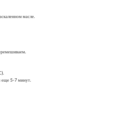
аскаленном масле.
перемешиваем.
).
 еще 5-7 минут.