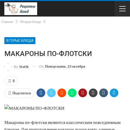
Главная
Вторые блюда
ВТОРЫЕ БЛЮДА
МАКАРОНЫ ПО-ФЛОТСКИ
On
Понедельник, 22 октября
By
Statik
0
Поделиться
Макароны по-флотски являются классическим повседневным
блюдом. Для приготовления макарон лучше взять длинные