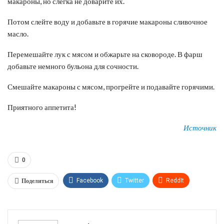
макароны, но слегка не доварите их.
Потом слейте воду и добавьте в горячие макароны сливочное
масло.
Перемешайте лук с мясом и обжарьте на сковороде. В фарш
добавьте немного бульона для сочности.
Смешайте макароны с мясом, прогрейте и подавайте горячими.
Приятного аппетита!
Источник
0
Поделиться
Facebook
Twitter
ReddIt
WhatsApp
Pinterest
Эл. адрес
Tumblr
Telegram
VK
Linkedin
Viber