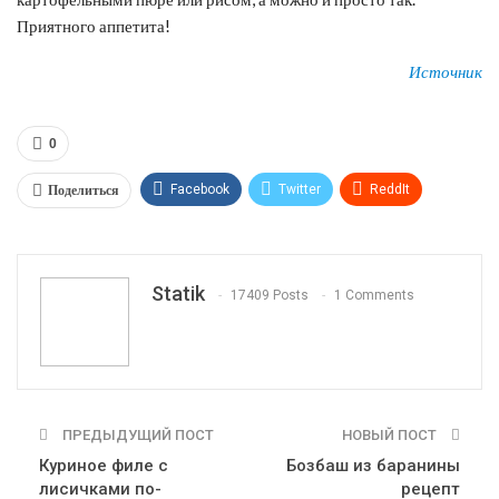
Приятного аппетита!
Источник
0
Поделиться
Facebook
Twitter
ReddIt
WhatsApp
Pinterest
Эл. адрес
Tumblr
Telegram
VK
Linkedin
Viber
Statik
17409 Posts
1 Comments
Print
OK.ru
ПРЕДЫДУЩИЙ ПОСТ
НОВЫЙ ПОСТ
Куриное филе с
Бозбаш из баранины
лисичками по-
рецепт