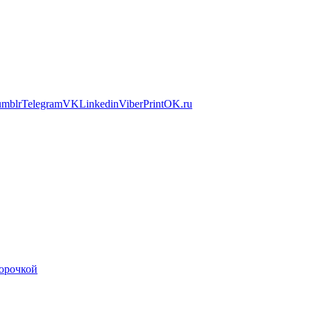
umblr
Telegram
VK
Linkedin
Viber
Print
OK.ru
орочкой