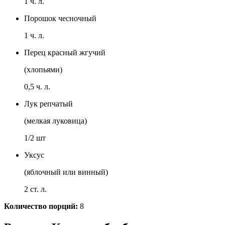
1 ч. л.
Порошок чесночный
1 ч. л.
Перец красный жгучий
(хлопьями)
0,5 ч. л.
Лук репчатый
(мелкая луковица)
1/2 шт
Уксус
(яблочный или винный)
2 ст. л.
Количество порций:
8