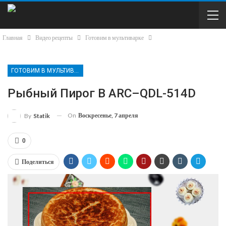
Главная
Видео рецепты
Готовим в мультиварке
ГОТОВИМ В МУЛЬТИВАРКЕ
Рыбный Пирог В ARC–QDL-514D
On
Воскресенье, 7 апреля
By
Statik
0
Поделиться