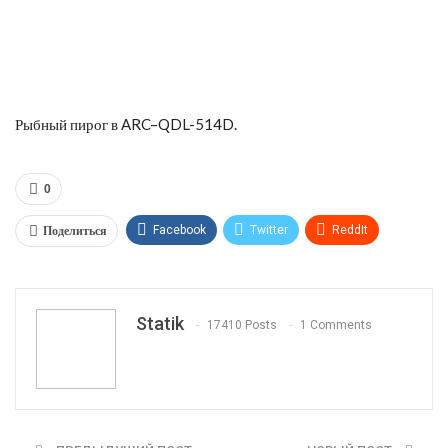
Рыбный пирог в ARC–QDL-514D.
0
Поделиться
Facebook
Twitter
ReddIt
WhatsApp
Pinterest
Эл. адрес
Tumblr
Telegram
VK
Linkedin
Viber
Statik
17410 Posts
1 Comments
Print
OK.ru