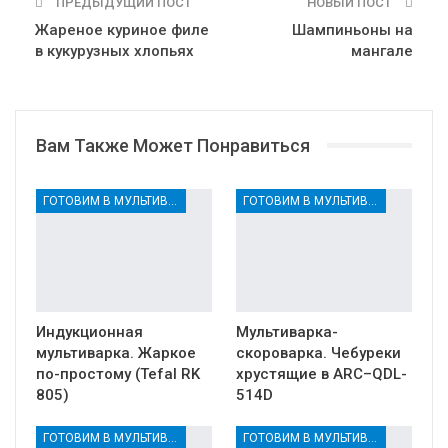
ПРЕДЫДУЩИЙ ПОСТ
НОВЫЙ ПОСТ
Жареное куриное филе
Шампиньоны на
в кукурузных хлопьях
мангале
Вам Также Может Понравиться
ГОТОВИМ В МУЛЬТИВАРКЕ
ГОТОВИМ В МУЛЬТИВАРКЕ
Индукционная
Мультиварка-
мультиварка. Жаркое
скороварка. Чебуреки
по-простому (Tefal RK
хрустящие в ARC–QDL-
805)
514D
ГОТОВИМ В МУЛЬТИВАРКЕ
ГОТОВИМ В МУЛЬТИВАРКЕ