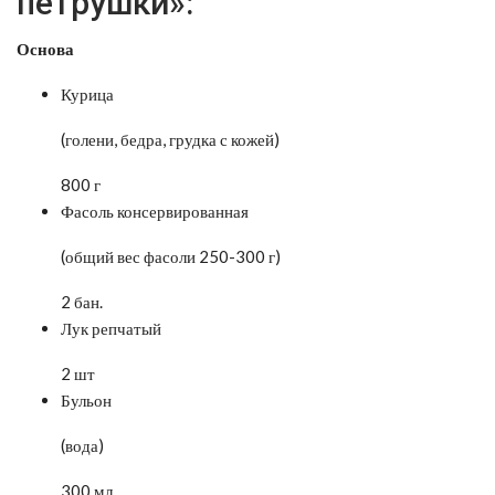
петрушки»:
Основа
Курица
(голени, бедра, грудка с кожей)
800 г
Фасоль консервированная
(общий вес фасоли 250-300 г)
2 бан.
Лук репчатый
2 шт
Бульон
(вода)
300 мл