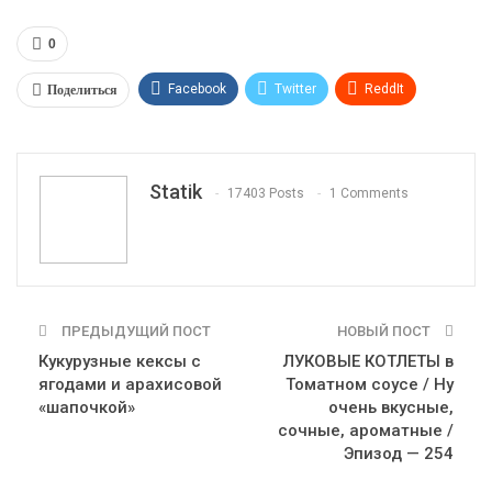
0
Поделиться
Facebook
Twitter
ReddIt
WhatsApp
Pinterest
Эл. адрес
Tumblr
Telegram
VK
Linkedin
Viber
Statik
17403 Posts
1 Comments
Print
OK.ru
ПРЕДЫДУЩИЙ ПОСТ
НОВЫЙ ПОСТ
Кукурузные кексы с
ЛУКОВЫЕ КОТЛЕТЫ в
ягодами и арахисовой
Томатном соусе / Ну
«шапочкой»
очень вкусные,
сочные, ароматные /
Эпизод — 254