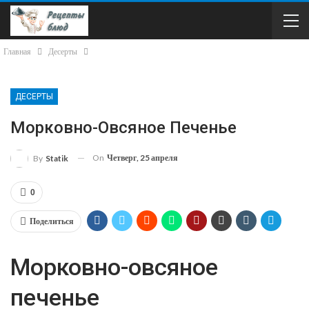
Главная
Десерты
ДЕСЕРТЫ
Морковно-Овсяное Печенье
On
Четверг, 25 апреля
By
Statik
0
Поделиться
Морковно-овсяное
печенье