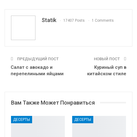
WhatsApp
Pinterest
Эл. адрес
Tumblr
Telegram
VK
Linkedin
Viber
Statik
17407 Posts
1 Comments
Print
OK.ru
ПРЕДЫДУЩИЙ ПОСТ
НОВЫЙ ПОСТ
Салат с авокадо и
Куриный суп в
перепелиными яйцами
китайском стиле
Вам Также Может Понравиться
ДЕСЕРТЫ
ДЕСЕРТЫ