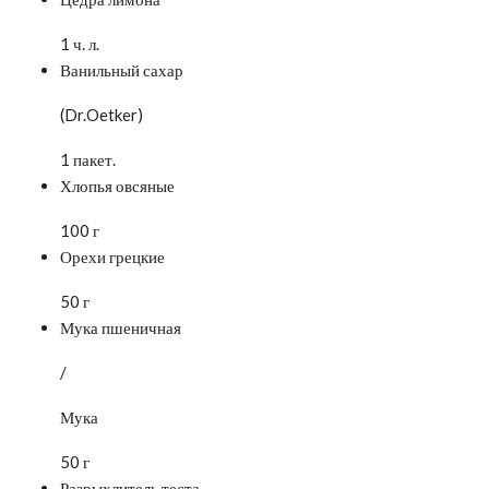
1 ч. л.
Ванильный сахар
(Dr.Oetker)
1 пакет.
Хлопья овсяные
100 г
Орехи грецкие
50 г
Мука пшеничная
/
Мука
50 г
Разрыхлитель теста