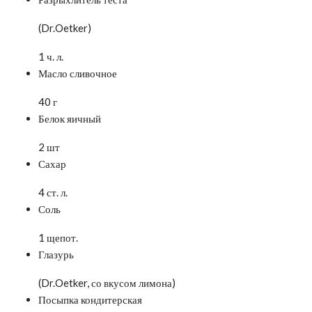
(Dr.Oetker)
1 ч. л.
Масло сливочное
40 г
Белок яичный
2 шт
Сахар
4 ст. л.
Соль
1 щепот.
Глазурь
(Dr.Oetker, со вкусом лимона)
Посыпка кондитерская