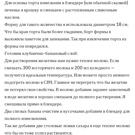
Для основы торта измельчим в блендере (или обычной скалкой)
печенье в крошку и смешаем с растопленным сливочным
маслом.
Форму для такого количества я использовала диаметром 18 см.
Что бы края торта были более гладкими, борт формы я
выложила пакетом для запекания. Так при извлечении торта из
формы он повредился.
Готовим клубнично-банановый слой:
Для растворения желатина нам нужно теплое молоко. Если
смешать 300 мл горячего молока и 200 мл холодного —
получится идеальная температура. Или можете просто немного
подогреть молоко в СВЧ. Главное не перегреть что бы желатин
не потерял свои свойства. В молоко добавим заранее замоченый
в воде желатин и хорошо смешаем до полного растворения. Я
смешивала прямо в блендере.
Два спелых банана очистим и кусочками добавим в блендер для
полного измельчения.
Так же добавим две столовые ложки сахара в еще теплое молоко
что бы он тоже успел растворится.