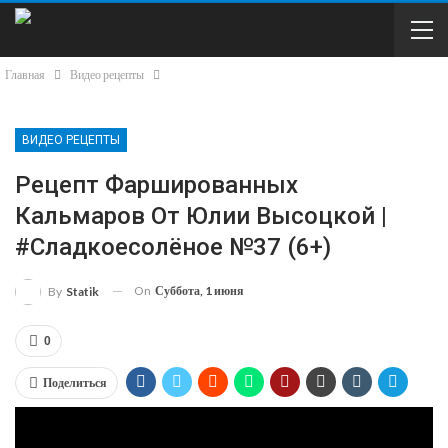
Главная
Видео рецепты
ВИДЕО РЕЦЕПТЫ
Рецепт Фаршированных
Кальмаров От Юлии Высоцкой |
#сладкоесолёное №37 (6+)
On
Суббота, 1 июня
By
Statik
0
Поделиться