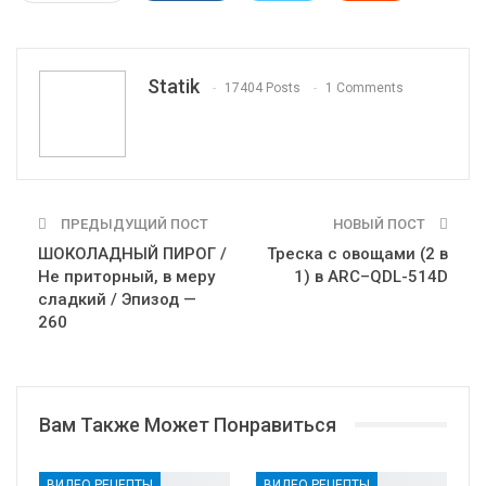
WhatsApp
Pinterest
Эл. адрес
Tumblr
Telegram
VK
Linkedin
Viber
Statik
17404 Posts
1 Comments
Print
OK.ru
ПРЕДЫДУЩИЙ ПОСТ
НОВЫЙ ПОСТ
ШОКОЛАДНЫЙ ПИРОГ /
Треска с овощами (2 в
Не приторный, в меру
1) в ARC–QDL-514D
сладкий / Эпизод —
260
Вам Также Может Понравиться
ВИДЕО РЕЦЕПТЫ
ВИДЕО РЕЦЕПТЫ