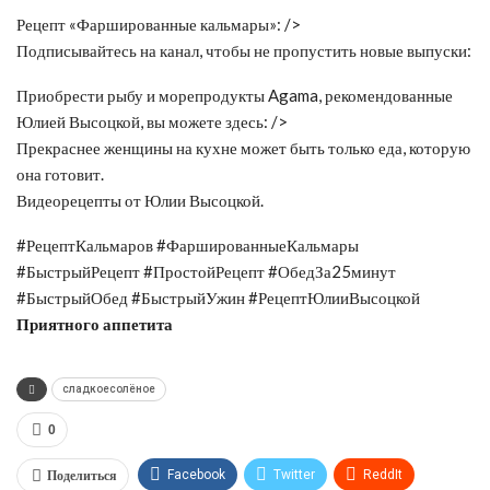
Рецепт «Фаршированные
кальмары»: />
Подписывайтесь на канал, чтобы не пропустить новые выпуски:
Приобрести рыбу и морепродукты Agama, рекомендованные
Юлией Высоцкой, вы можете здесь: />
Прекраснее женщины на кухне может быть только еда, которую
она готовит.
Видеорецепты от Юлии Высоцкой.
#РецептКальмаров #ФаршированныеКальмары
#БыстрыйРецепт #ПростойРецепт #ОбедЗа25минут
#БыстрыйОбед #БыстрыйУжин #РецептЮлииВысоцкой
Приятного аппетита
сладкоесолёное
0
Поделиться
Facebook
Twitter
ReddIt