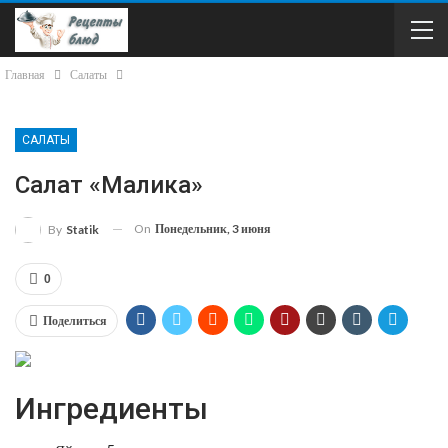
Главная
Салаты
САЛАТЫ
Салат «Малика»
On
Понедельник, 3 июня
By
Statik
0
Поделиться
Ингредиенты