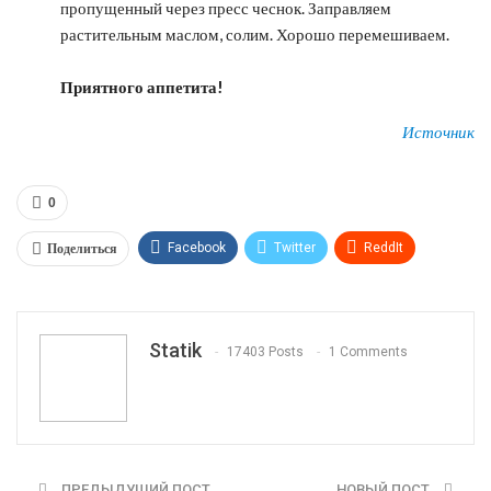
пропущенный через пресс чеснок. Заправляем
растительным маслом, солим. Хорошо перемешиваем.
Приятного аппетита!
Источник
0
Поделиться
Facebook
Twitter
ReddIt
WhatsApp
Pinterest
Эл. адрес
Tumblr
Telegram
VK
Linkedin
Viber
Statik
17403 Posts
1 Comments
Print
OK.ru
ПРЕДЫДУЩИЙ ПОСТ
НОВЫЙ ПОСТ