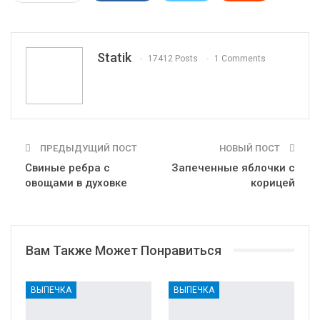
WhatsApp
Pinterest
Эл. адрес
Tumblr
Telegram
VK
Linkedin
Viber
Statik
17412 Posts
1 Comments
Print
OK.ru
ПРЕДЫДУЩИЙ ПОСТ
НОВЫЙ ПОСТ
Свиные ребра с
Запеченные яблочки с
овощами в духовке
корицей
Вам Также Может Понравиться
ВЫПЕЧКА
ВЫПЕЧКА