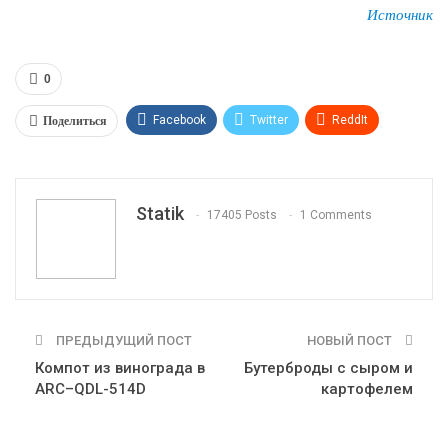
Источник
0
Поделиться
Facebook
Twitter
ReddIt
WhatsApp
Pinterest
Эл. адрес
Tumblr
Telegram
VK
Linkedin
Viber
Statik
17405 Posts
1 Comments
Print
OK.ru
ПРЕДЫДУЩИЙ ПОСТ
НОВЫЙ ПОСТ
Компот из винограда в
Бутерброды с сыром и
ARC–QDL-514D
картофелем