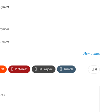
Источник
dIt
Pinterest
Эл. адрес
Tumblr
0
n
Print
OK.ru
nts