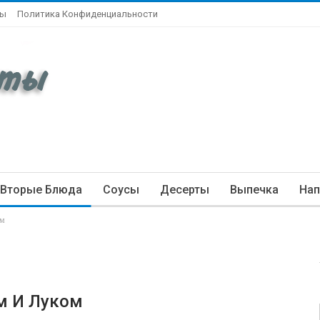
ты
Политика Конфиденциальности
Вторые Блюда
Соусы
Десерты
Выпечка
Нап
ом
м И Луком