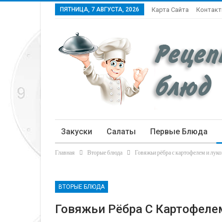
ПЯТНИЦА, 7 АВГУСТА, 2026
Карта Сайта
Контак
Закуски
Салаты
Первые Блюда
Главная
Вторые блюда
Говяжьи рёбра с картофелем и лук
Статьи
ВТОРЫЕ БЛЮДА
Говяжьи Рёбра С Картофеле