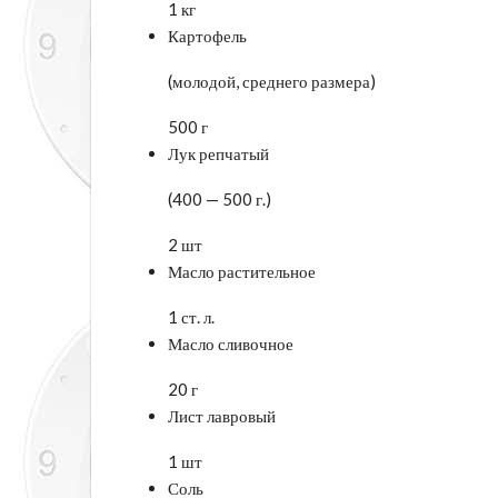
1 кг
Картофель
(молодой, среднего размера)
500 г
Лук репчатый
(400 — 500 г.)
2 шт
Масло растительное
1 ст. л.
Масло сливочное
20 г
Лист лавровый
1 шт
Соль