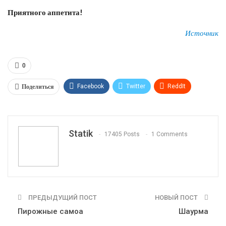
Приятного аппетита!
Источник
0
Поделиться
Facebook
Twitter
ReddIt
WhatsApp
Pinterest
Эл. адрес
Tumblr
Telegram
VK
Linkedin
Viber
Statik
17405 Posts
1 Comments
Print
OK.ru
ПРЕДЫДУЩИЙ ПОСТ
НОВЫЙ ПОСТ
Пирожные самоа
Шаурма