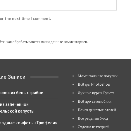
for the next time I comment.
йте, как обрабатываются ваши данные комментариев
.
Моментальные покупки
ие Записи
Всё для Photoshop
 свежих белых грибов
Лучшие курсы Рунета
Всё про автомобили
 из запеченной
Поиск дешевых отелей
ельской капусты
Все рецепты блюд
адные конфеты «Трюфели»
Отделка коттеджей