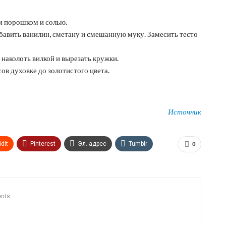
м порошком и солью.
бавить ванилин, сметану и смешанную муку. Замесить тесто
 наколоть вилкой и вырезать кружки.
ов духовке до золотистого цвета.
Источник
dIt
Pinterest
Эл. адрес
Tumblr
0
n
Print
OK.ru
nts