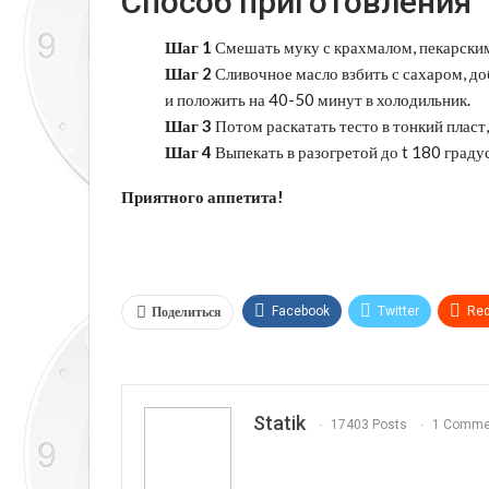
Способ приготовления
Шаг 1
Смешать муку с крахмалом, пекарски
Шаг 2
Сливочное масло взбить с сахаром, до
и положить на 40-50 минут в холодильник.
Шаг 3
Потом раскатать тесто в тонкий пласт,
Шаг 4
Выпекать в разогретой до t 180 градус
Приятного аппетита!
Поделиться
Facebook
Twitter
Red
Telegram
VK
Linkedi
Statik
17403 Posts
1 Comme