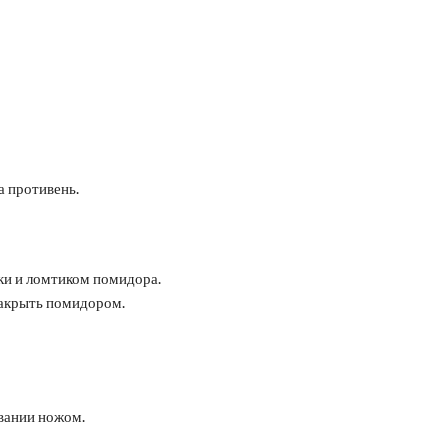
а противень.
ки и ломтиком помидора.
накрыть помидором.
ывании ножом.