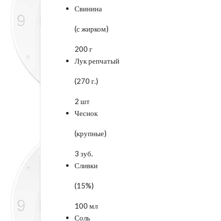
Свинина
(с жирком)
200 г
Лук репчатый
(270 г.)
2 шт
Чеснок
(крупные)
3 зуб.
Сливки
(15%)
100 мл
Соль