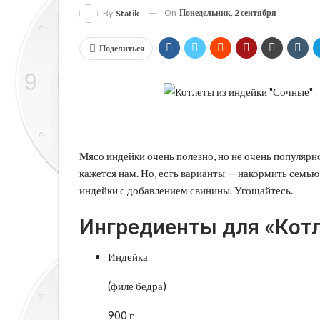
On
Понедельник, 2 сентября
By
Statik
Поделиться
Мясо индейки очень полезно, но не очень популярно
кажется нам.
Но, есть варианты — накормить семью 
индейки с добавлением свинины. Угощайтесь.
Ингредиенты для «Котл
Индейка
(филе бедра)
900 г