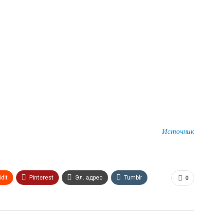
Источник
dIt
Pinterest
Эл. адрес
Tumblr
0
n
Print
OK.ru