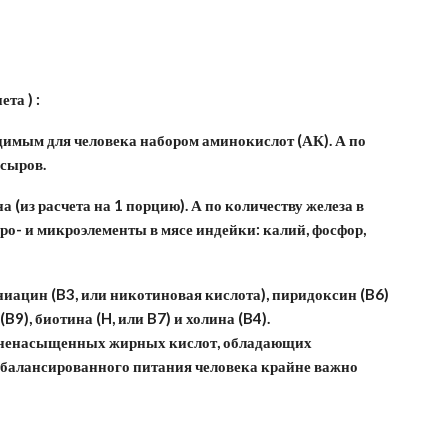
та ) :
имым для человека набором аминокислот (АК). А по
сыров.
(из расчета на 1 порцию). А по количеству железа в
ро- и микроэлементы в мясе индейки: калий, фосфор,
иацин (B3, или никотиновая кислота), пиридоксин (B6)
9), биотина (H, или B7) и холина (B4).
 ненасыщенных жирных кислот, обладающих
балансированного питания человека крайне важно