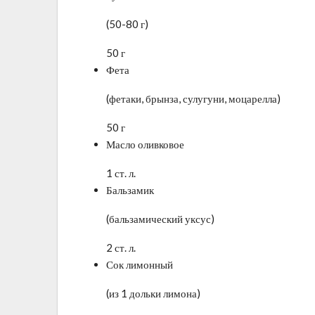
(50-80 г)
50 г
Фета
(фетаки, брынза, сулугуни, моцарелла)
50 г
Масло оливковое
1 ст. л.
Бальзамик
(бальзамический уксус)
2 ст. л.
Сок лимонный
(из 1 дольки лимона)