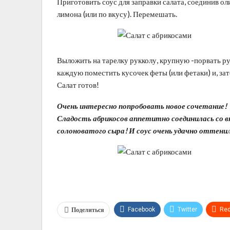
Приготовить соус для заправки салата, соединив ол
лимона (или по вкусу). Перемешать.
Выложить на тарелку рукколу, крупную -порвать ру
каждую поместить кусочек феты (или фетаки) и, зат
Салат готов!
Очень интересно попробовать новое сочетание!
Сладость абрикосов аппетитно соединилась со в
солоноватого сыра! И соус очень удачно оттенил
Поделиться
Facebook
Twitter
Red
Telegram
VK
Linkedi