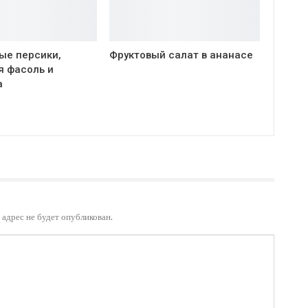
ые персики,
Фруктовый салат в ананасе
я фасоль и
а
адрес не будет опубликован.