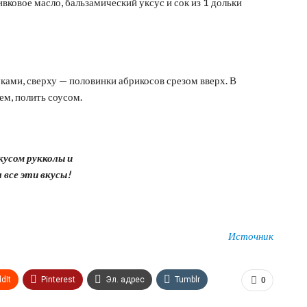
ивковое масло, бальзамический уксус и сок из 1 дольки
ками, сверху — половинки абрикосов срезом вверх. В
ем, полить соусом.
кусом рукколы и
 все эти вкусы!
Источник
dIt
Pinterest
Эл. адрес
Tumblr
0
n
Print
OK.ru