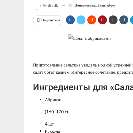
On
Понедельник, 2 сентября
By
Statik
Поделиться
Приготовление салатика увидела в одной утренней п
салат богат калием. Интересное сочетание, предла
Ингредиенты для «Сала
Абрикос
(160-170 г)
4 шт
Руккола