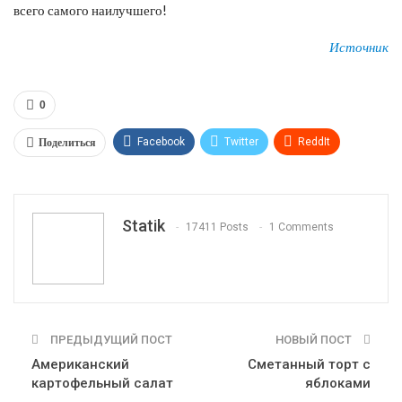
всего самого наилучшего!
Источник
0
Поделиться
Facebook
Twitter
ReddIt
WhatsApp
Pinterest
Эл. адрес
Tumblr
Telegram
VK
Linkedin
Viber
Statik
17411 Posts
1 Comments
Print
OK.ru
ПРЕДЫДУЩИЙ ПОСТ
НОВЫЙ ПОСТ
Американский
Сметанный торт с
картофельный салат
яблоками