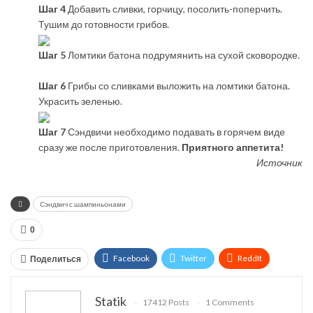
Шаг 4
Добавить сливки, горчицу, посолить-поперчить.
Тушим до готовности грибов.
Шаг 5
Ломтики батона подрумянить на сухой сковородке.
Шаг 6
Грибы со сливками выложить на ломтики батона.
Украсить зеленью.
Шаг 7
Сэндвичи необходимо подавать в горячем виде
сразу же после приготовления.
Приятного аппетита!
Источник
Сэндвич с шампиньонами
0
Facebook
Twitter
ReddIt
Поделиться
WhatsApp
Pinterest
Эл. адрес
Statik
17412 Posts
1 Comments
Tumblr
Telegram
VK
Linkedin
Viber