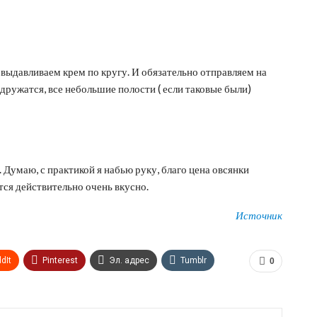
 выдавливаем крем по кругу. И обязательно отправляем на
дружатся, все небольшие полости ( если таковые были)
 Думаю, с практикой я набью руку, благо цена овсянки
тся действительно очень вкусно.
Источник
dIt
Pinterest
Эл. адрес
Tumblr
0
n
Print
OK.ru