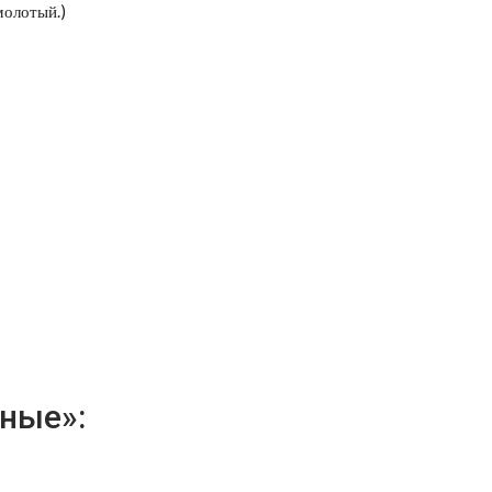
молотый.)
ные»: