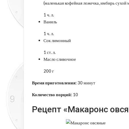
(маленькая кофейная ложечка, имбирь сухой 
1 ч. л.
Ваниль
1 ч. л.
Сок лимонный
1 ст. л.
Масло сливочное
200 г
Время приготовления:
30 минут
Количество порций:
10
Рецепт «Макаронс овся