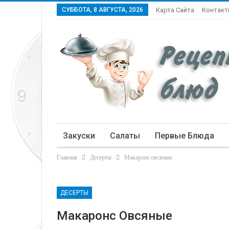
СУББОТА, 8 АВГУСТА, 2026
Карта Сайта
Контак
Закуски
Салаты
Первые Блюда
Главная
Десерты
Макаронс овсяные
Статьи
ДЕСЕРТЫ
Макаронс Овсяные