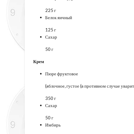
225 г
Белок яичный
125 г
Сахар
50 г
Крем
Пюре фруктовое
(яблочное, густое (в противном случае уварит
350 г
Сахар
50 г
Имбирь