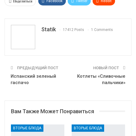
Поделиться
Facebook
Twitter
ReddIt
WhatsApp
Pinterest
Эл. адрес
Tumblr
Telegram
VK
Linkedin
Viber
Statik
17412 Posts
1 Comments
Print
OK.ru
ПРЕДЫДУЩИЙ ПОСТ
НОВЫЙ ПОСТ
Испанский зеленый
Котлеты «Сливочные
гаспачо
пальчики»
Вам Также Может Понравиться
ВТОРЫЕ БЛЮДА
ВТОРЫЕ БЛЮДА