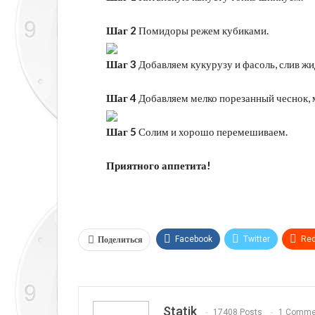
Шаг 2
Помидоры режем кубиками.
Шаг 3
Добавляем кукурузу и фасоль, слив жи
Шаг 4
Добавляем мелко порезанный чеснок, м
Шаг 5
Солим и хорошо перемешиваем.
Приятного аппетита!
Поделиться
Facebook
Twitter
Red
Telegram
VK
Linkedi
Statik
17408 Posts
1 Comme