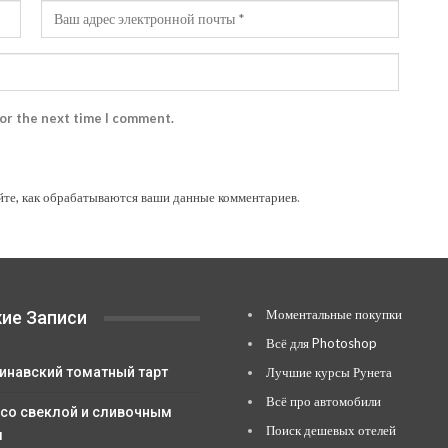
for the next time I comment.
йте, как обрабатываются ваши данные комментариев
.
Моментальные покупки
ие Записи
Всё для Photoshop
инавский томатный тарт
Лучшие курсы Рунета
Всё про автомобили
 со свеклой и сливочным
Поиск дешевых отелей
м