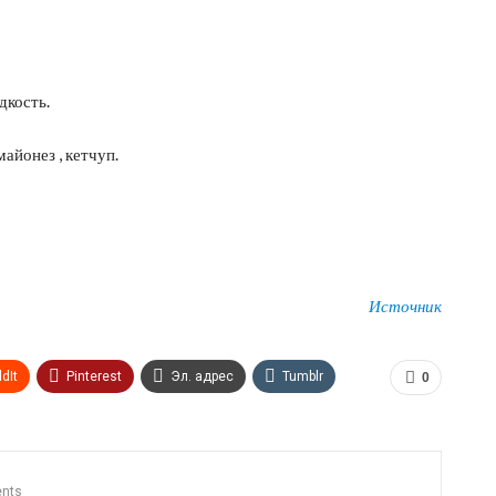
дкость.
айонез , кетчуп.
Источник
dIt
Pinterest
Эл. адрес
Tumblr
0
n
Print
OK.ru
nts