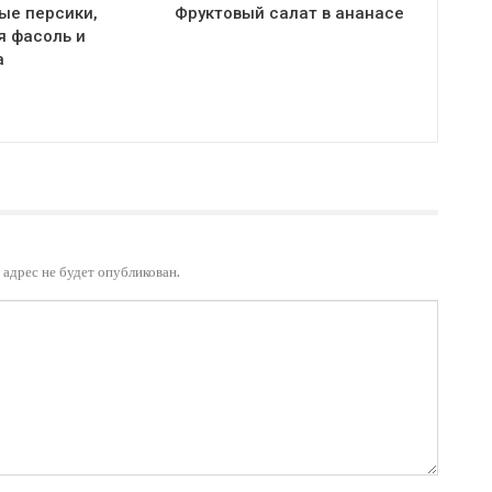
ые персики,
Фруктовый салат в ананасе
я фасоль и
а
адрес не будет опубликован.