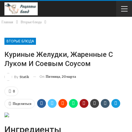
Главная
Вторые блюда
ВТОРЫЕ БЛЮДА
Куриные Желудки, Жаренные С
Луком И Соевым Соусом
On
Пятница, 20 марта
By
Statik
0
Поделиться
Ингредиенты