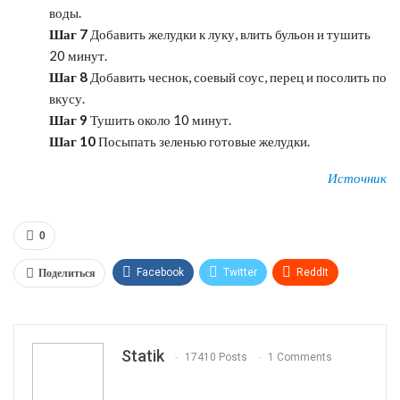
воды.
Шаг 7
Добавить желудки к луку, влить бульон и тушить
20 минут.
Шаг 8
Добавить чеснок, соевый соус, перец и посолить по
вкусу.
Шаг 9
Тушить около 10 минут.
Шаг 10
Посыпать зеленью готовые желудки.
Источник
0
Поделиться
Facebook
Twitter
ReddIt
WhatsApp
Pinterest
Эл. адрес
Tumblr
Telegram
VK
Linkedin
Viber
Statik
17410 Posts
1 Comments
Print
OK.ru