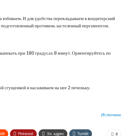
ва взбиваем. И для удобства перекладываем в кондитерский
 подготовленный противень застеленный пергаментом.
выпекать при 180 градусах 8 минут. Ориентируйтесь по
й сгущенкой и насаживаем на нее 2 печеньку.
Источник
dIt
Pinterest
Эл. адрес
Tumblr
0