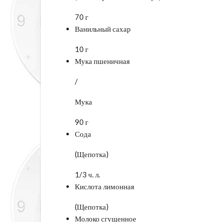
70 г
Ванильный сахар
10 г
Мука пшеничная
/
Мука
90 г
Сода
(Щепотка)
1/3 ч. л.
Кислота лимонная
(Щепотка)
Молоко сгущенное