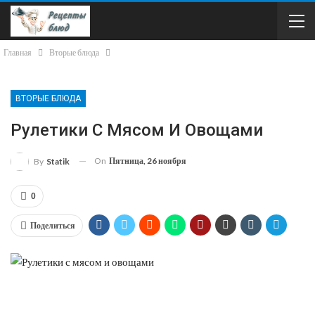
Главная
Вторые блюда
ВТОРЫЕ БЛЮДА
Рулетики С Мясом И Овощами
On
Пятница, 26 ноября
By
Statik
0
Поделиться