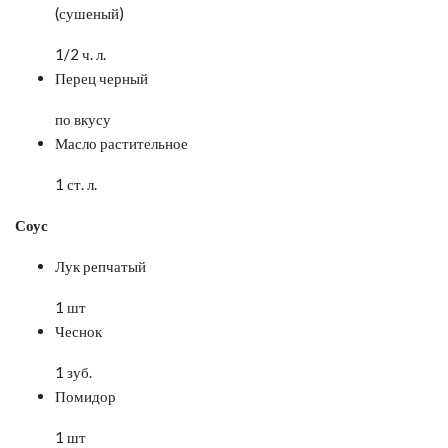
(сушеный)
1/2 ч. л.
Перец черный
по вкусу
Масло растительное
1 ст. л.
Соус
Лук репчатый
1 шт
Чеснок
1 зуб.
Помидор
1 шт