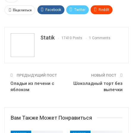
Поделиться
Facebook
Twitter
ReddIt
WhatsApp
Pinterest
Эл. адрес
Tumblr
Telegram
VK
Linkedin
Viber
Statik
17410 Posts
1 Comments
Print
OK.ru
ПРЕДЫДУЩИЙ ПОСТ
НОВЫЙ ПОСТ
Оладьи из печени с
Шоколадный торт без
яблоком
выпечки
Вам Также Может Понравиться