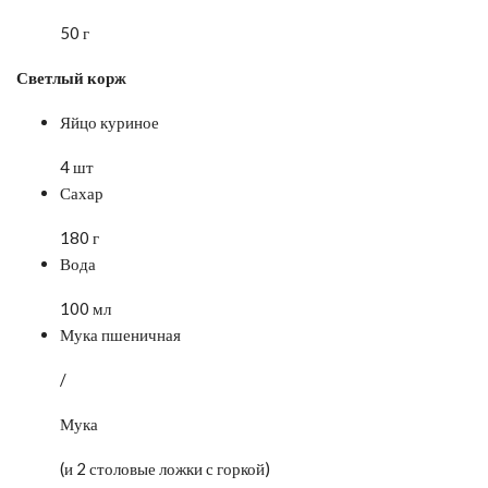
50 г
Светлый корж
Яйцо куриное
4 шт
Сахар
180 г
Вода
100 мл
Мука пшеничная
/
Мука
(и 2 столовые ложки с горкой)