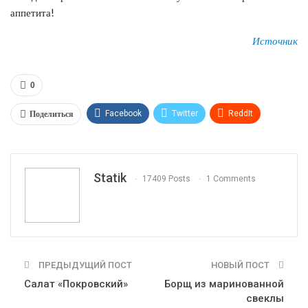
аппетита!
Источник
0
Поделиться
Facebook
Twitter
ReddIt
WhatsApp
Pinterest
Эл. адрес
Tumblr
Telegram
VK
Linkedin
Viber
Statik
17409 Posts
1 Comments
Print
OK.ru
ПРЕДЫДУЩИЙ ПОСТ
НОВЫЙ ПОСТ
Салат «Покровский»
Борщ из маринованной
свеклы