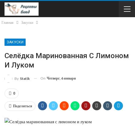
Главная
Закуски
ЗАКУСКИ
Селёдка Маринованная С Лимоном
И Луком
On
Четверг, 6 января
By
Statik
0
Поделиться