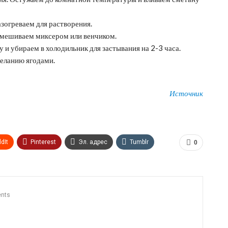
азогреваем для растворения.
емешиваем миксером или венчиком.
и убираем в холодильник для застывания на 2-3 часа.
еланию ягодами.
Источник
dIt
Pinterest
Эл. адрес
Tumblr
0
n
Print
OK.ru
nts