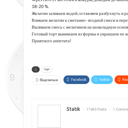
18-20 %.
Желатин заливаем водой, оставляем разбухнуть и р
Вливаем желатин к сметанно- ягодной смеси и пер
Выливаем смесь с желатином на шоколадную основу 
Готовый торт вынимаем из формы и украшаем по ж
Приятного аппетита!
торт
Поделиться
Facebook
Twitter
Red
Telegram
VK
Linkedi
Statik
17403 Posts
1 Comme