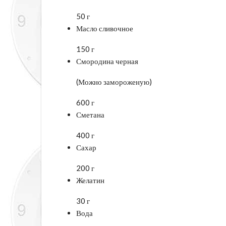
50 г
Масло сливочное
150 г
Смородина черная
(Можно замороженую)
600 г
Сметана
400 г
Сахар
200 г
Желатин
30 г
Вода