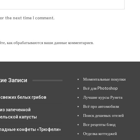
for the next time I comment.
йте, как обрабатываются ваши данные комментариев
.
Моментальные покупки
ие Записи
Всё для Photoshop
 свежих белых грибов
Лучшие курсы Рунета
Всё про автомобили
 из запеченной
Поиск дешевых отелей
ельской капусты
Все рецепты блюд
адные конфеты «Трюфели»
Отделка коттеджей