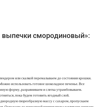
з выпечки смородиновый»:
блендером или скалкой перемалываем до состояния крошки.
 Можно использовать готовое шоколадное печенье. Все
мную форму, разравниваем и слегка утрамбовываем.
тниться, пока будем готовить ягодный слой.
однородную пюреобразную массу с сахаром, пропускаем
ния. Остужаем до комнатной температуры и вливаем сметану