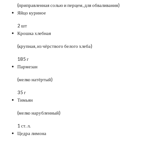
(приправленная солью и перцем, для обваливания)
Яйцо куриное
2 шт
Крошка хлебная
(крупная, из чёрствого белого хлеба)
185 г
Пармезан
(мелко натёртый)
35 г
Тимьян
(мелко нарубленный)
1 ст. л.
Цедра лимона