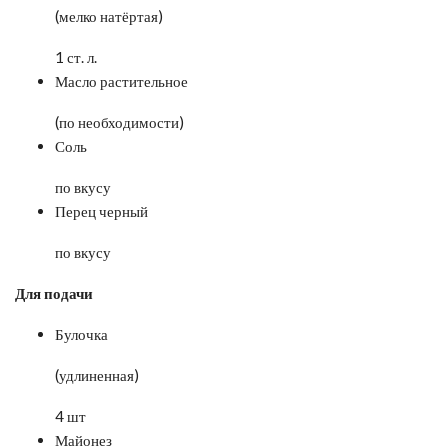
(мелко натёртая)
1 ст. л.
Масло растительное
(по необходимости)
Соль
по вкусу
Перец черный
по вкусу
Для подачи
Булочка
(удлиненная)
4 шт
Майонез