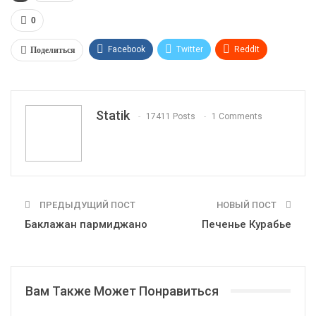
0
Поделиться
Facebook
Twitter
ReddIt
WhatsApp
Pinterest
Эл. адрес
Tumblr
Telegram
VK
Linkedin
Viber
Statik
17411 Posts
1 Comments
Print
OK.ru
ПРЕДЫДУЩИЙ ПОСТ
НОВЫЙ ПОСТ
Баклажан пармиджано
Печенье Курабье
Вам Также Может Понравиться